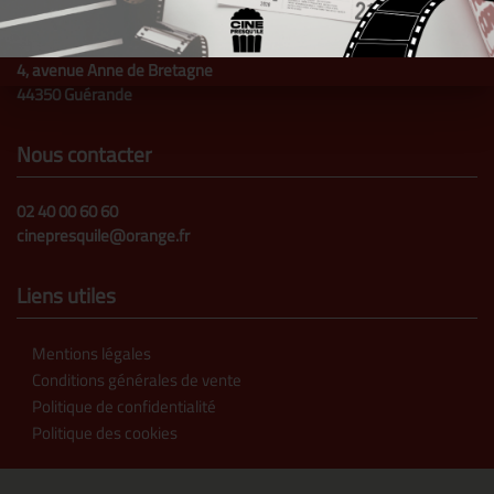
Nous trouver
4, avenue Anne de Bretagne
44350 Guérande
Nous contacter
02 40 00 60 60
cinepresquile@orange.fr
Liens utiles
Mentions légales
Conditions générales de vente
Politique de confidentialité
Politique des cookies